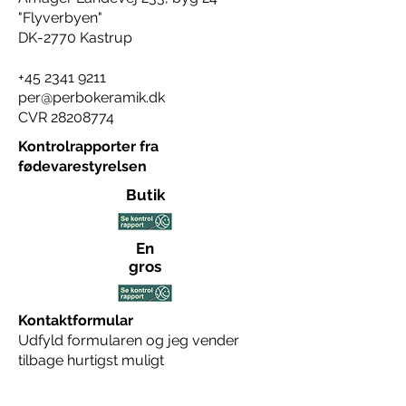
"Flyverbyen"
DK-2770 Kastrup
+45 2341 9211
per@perbokeramik.dk
CVR
28208774
Kontrolrapporter fra
fødevarestyrelsen
Butik
En
gros
Kontaktformular
Udfyld formularen og jeg vender
tilbage hurtigst muligt