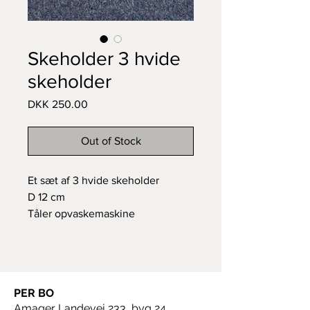
Skeholder 3 hvide
skeholder
Price
DKK 250.00
Out of Stock
Et sæt af 3 hvide skeholder
D 12 cm
Tåler opvaskemaskine
og mikroovn.
PER BO
Amager Landevej 233, byg 24