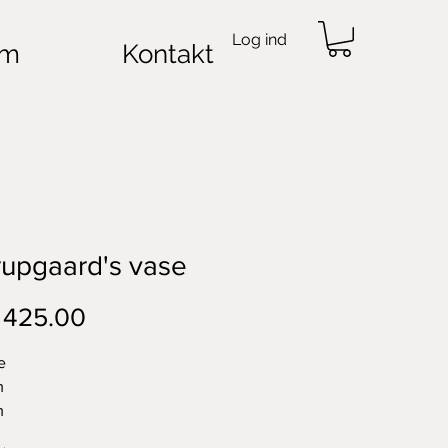
Log ind
m
Kontakt
upgaard's vase
Price
 425.00
e
m
m