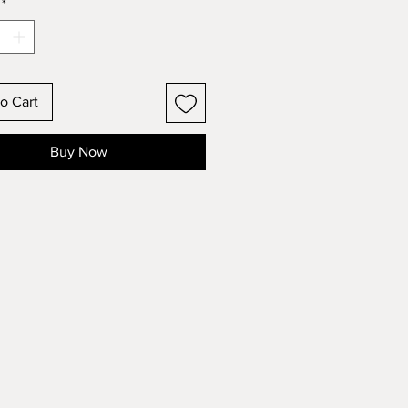
*
o Cart
Buy Now