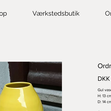
op
Værkstedsbutik
O
Ordr
DKK
Gul vas
H: 13 c
D: 14 c
620g