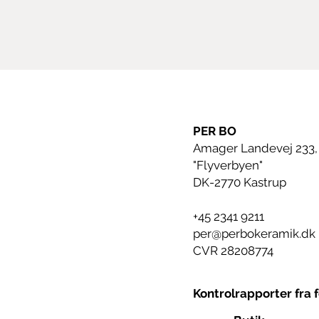
PER BO
Amager Landevej 233,
"Flyverbyen"
DK-2770 Kastrup
+45 2341 9211
per@perbokeramik.dk
CVR 28208774
Kontrolrapporter fra 