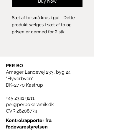
Buy Now
Sæt af to små krus i gul - Dette
produkt sælges i sæt af to og
prisen er dermed for 2 stk.
hvis krus blive udsolgt, lave jeg
flere krus, så kan går max 3 uger .
Højde: 7 cm
Rumindhold: 20 cl
PER BO
Tåler opvaskemaskine
Amager Landevej 233, byg 24
og mikroovn.
"Flyverbyen"
DK-2770 Kastrup
+45 2341 9211
per@perbokeramik.dk
CVR
28208774
Kontrolrapporter fra
fødevarestyrelsen