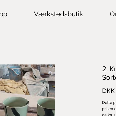
op
Værkstedsbutik
O
2. K
Sort
DKK 
Dette p
prisen 
de krus