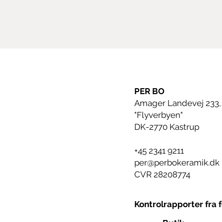
PER BO
Amager Landevej 233,
"Flyverbyen"
DK-2770 Kastrup
+45 2341 9211
per@perbokeramik.dk
CVR 28208774
Kontrolrapporter fra 