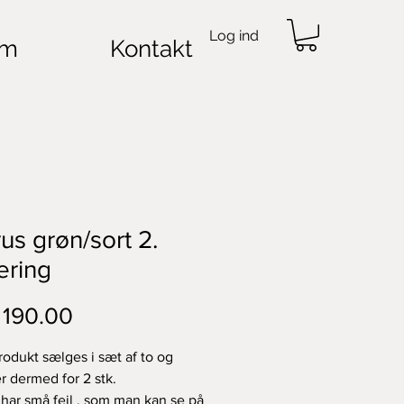
Log ind
m
Kontakt
rus grøn/sort 2.
ering
Price
190.00
rodukt sælges i sæt af to og
er dermed for 2 stk.
 har små fejl , som man kan se på